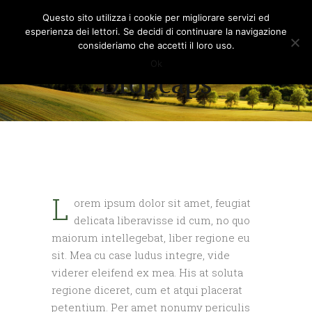
Questo sito utilizza i cookie per migliorare servizi ed
esperienza dei lettori. Se decidi di continuare la navigazione
consideriamo che accetti il loro uso.
Ok
Dropcaps
L
orem ipsum dolor sit amet, feugiat
delicata liberavisse id cum, no quo
maiorum intellegebat, liber regione eu
sit. Mea cu case ludus integre, vide
viderer eleifend ex mea. His at soluta
regione diceret, cum et atqui placerat
petentium. Per amet nonumy periculis