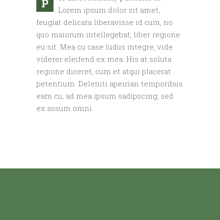
P
Lorem ipsum dolor sit amet,
feugiat delicata liberavisse id cum, no
quo maiorum intellegebat, liber regione
eu sit. Mea cu case ludus integre, vide
viderer eleifend ex mea. His at soluta
regione diceret, cum et atqui placerat
petentium. Deleniti apeirian temporibus
eam cu, ad mea ipsum sadipscing, sed
ex assum omni.