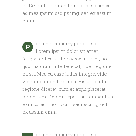
ei. Deleniti apeirian temporibus eam cu,
ad mea ipsum sadipscing, sed ex assum
omniu.
er amet nonumy periculis ei.
P
Lorem ipsum dolor sit amet,
feugiat delicata liberavisse id cum, no
quo maiorum intellegebat, liber regione
eu sit. Mea cu case ludus integre, vide
viderer eleifend ex mea. His at soluta
regione diceret, cum et atqui placerat
petentium. Deleniti apeirian temporibus
eam cu, ad mea ipsum sadipscing, sed
ex assum omni.
er amet nonumy periculis ei.