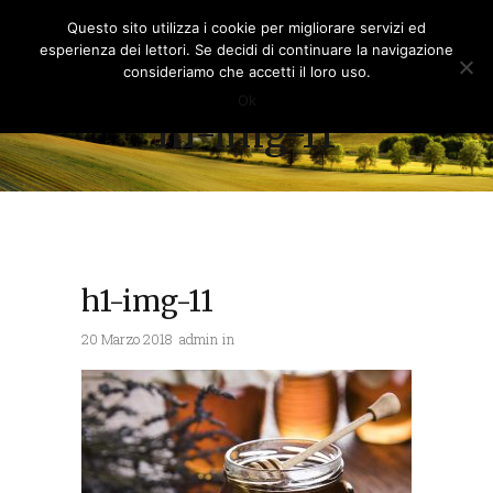
Questo sito utilizza i cookie per migliorare servizi ed
esperienza dei lettori. Se decidi di continuare la navigazione
consideriamo che accetti il loro uso.
Ok
h1-img-11
h1-img-11
20 Marzo 2018
admin
in