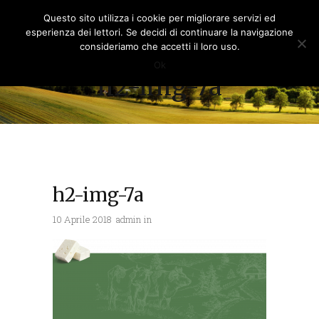
Questo sito utilizza i cookie per migliorare servizi ed
esperienza dei lettori. Se decidi di continuare la navigazione
consideriamo che accetti il loro uso.
Ok
h2-img-7a
h2-img-7a
10 Aprile 2018
admin
in