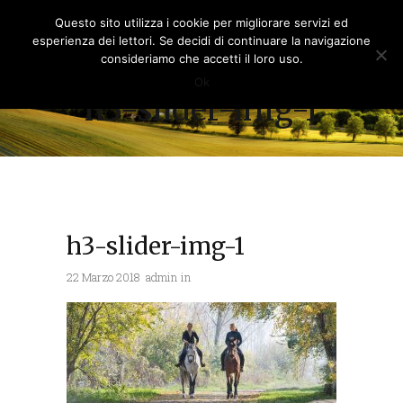
Questo sito utilizza i cookie per migliorare servizi ed
esperienza dei lettori. Se decidi di continuare la navigazione
consideriamo che accetti il loro uso.
Ok
h3-slider-img-1
h3-slider-img-1
22 Marzo 2018
admin
in