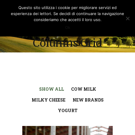
Questo sito utilizza i cookie per migliorare servizi ed
esperienza dei lettori. Se decidi di continuare la navigazione
consideriamo che accetti il loro uso.
Standard 3
Ok
Columns Grid
SHOW ALL
COW MILK
MILKY CHEESE
NEW BRANDS
YOGURT