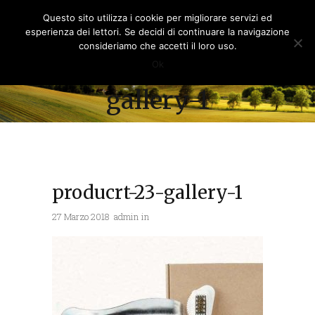
Questo sito utilizza i cookie per migliorare servizi ed
esperienza dei lettori. Se decidi di continuare la navigazione
consideriamo che accetti il loro uso.
producrt-23-
Ok
gallery-1
producrt-23-gallery-1
27 Marzo 2018
admin
in