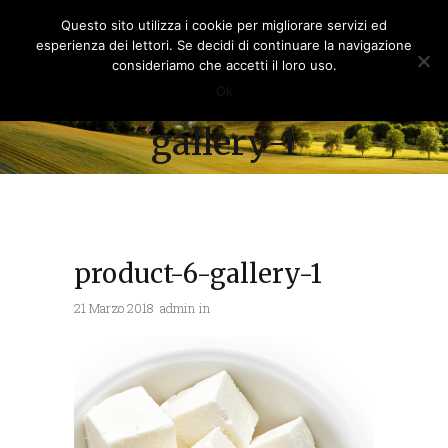
Questo sito utilizza i cookie per migliorare servizi ed
esperienza dei lettori. Se decidi di continuare la navigazione
consideriamo che accetti il loro uso.
product-6-
Ok
gallery-1
product-6-gallery-1
21 Marzo 2018
admin
in