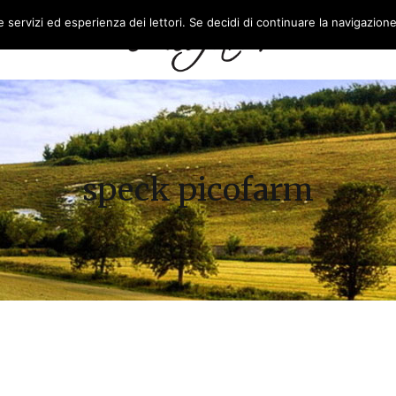
re servizi ed esperienza dei lettori. Se decidi di continuare la navigazion
L’AZIENDA
FEASR
speck picofarm